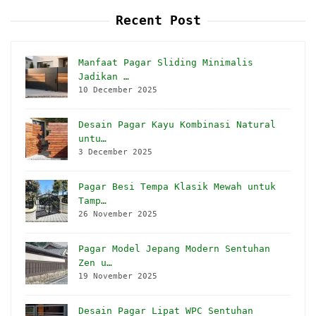
Recent Post
Manfaat Pagar Sliding Minimalis
Jadikan …
10 December 2025
Desain Pagar Kayu Kombinasi Natural
untu…
3 December 2025
Pagar Besi Tempa Klasik Mewah untuk
Tamp…
26 November 2025
Pagar Model Jepang Modern Sentuhan
Zen u…
19 November 2025
Desain Pagar Lipat WPC Sentuhan