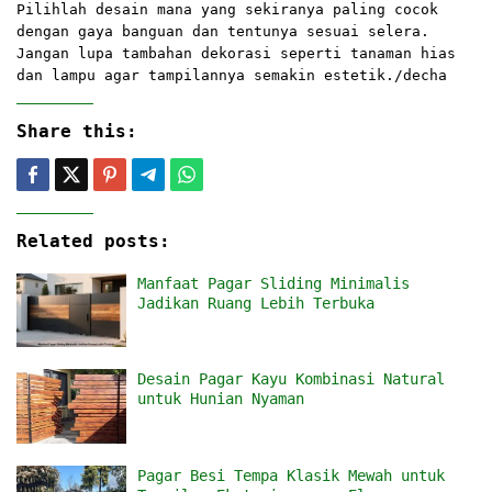
Pilihlah desain mana yang sekiranya paling cocok
dengan gaya banguan dan tentunya sesuai selera.
Jangan lupa tambahan dekorasi seperti tanaman hias
dan lampu agar tampilannya semakin estetik./decha
Share this:
Related posts:
Manfaat Pagar Sliding Minimalis
Jadikan Ruang Lebih Terbuka
Desain Pagar Kayu Kombinasi Natural
untuk Hunian Nyaman
Pagar Besi Tempa Klasik Mewah untuk