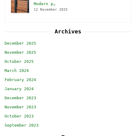
Modern p…
12 November 2025
Archives
December 2025
November 2025
October 2025
March 2024
February 2024
January 2024
December 2023
November 2023
October 2023
September 2023