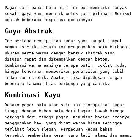
Pagar dari bahan batu alam ini pun memiliki banyak
sekali gaya yang menarik untuk jadi pilihan. Berikut
adalah beberapa inspirasi desainnya:
Gaya Abstrak
Ide pertama menampilkan pagar yang sangat simpel
namun estetik. Desain ini menggunakan batu berbagai
ukuran serta warna dengan bentuk abstrak yang
disusun rapat dan ditempelkan dengan beton.
Kombinasi warna aaminya berupa putih, coklat muda,
hingga kemerahan memberikan penampilan yang lebih
indah dan estetik. Apalagi jika dipadukan dengan
beberapa tanaman hias berbunga yang cantik.
Kombinasi Kayu
Desain pagar batu alam satu ini menampilkan pagar
tinggi dengan bahan batu dari bagian bawah hingga
setengah dari tinggi pagar. Kemudian bagian atasnya
menggunakan kayu yang dicat warna hitam sehingga
terlihat lebih elegan. Perpaduan kedua bahan
tersebut memberikan kesan yang lebih alami dan mampu