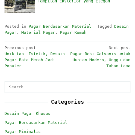
Tampilan Eksterior yang Elegan
Posted in
Pagar Berdasarkan Material
Tagged
Desain
Pagar
,
Material Pagar
,
Pagar Rumah
Post
Previous post
Next post
Unik tapi Estetik, Desain
Pagar Besi Galvanis untuk
navigation
Pagar Bata Merah Jadi
Hunian Modern, Unggu dan
Populer
Tahan Lama
Search
for:
Categories
Desain Pagar Khusus
Pagar Berdasarkan Material
Pagar Minimalis